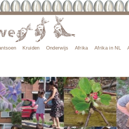
antsoen
Kruiden
Onderwijs
Afrika
Afrika in NL